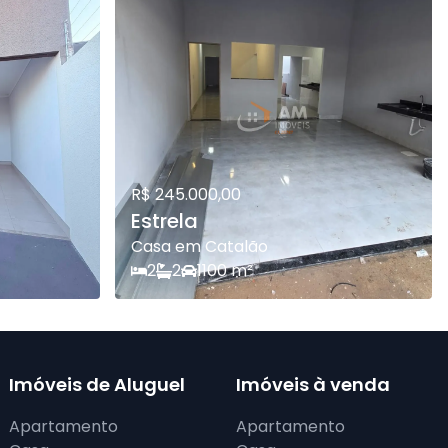
R$ 245.000,00
Estrela
Casa em Catalão
2
2
1
100
m²
Imóveis de Aluguel
Imóveis à venda
Apartamento
Apartamento