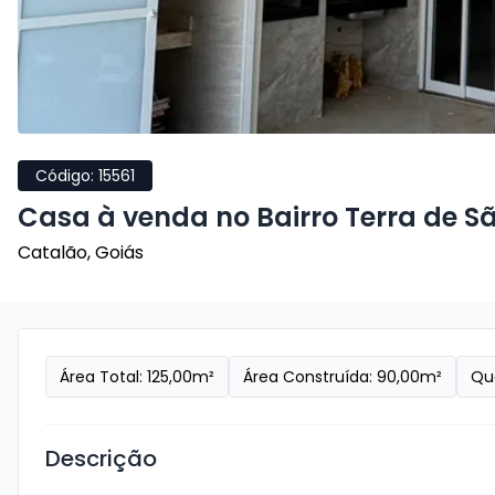
Código:
15561
Casa à venda no Bairro Terra de S
Catalão
,
Goiás
Área Total:
125,00
m²
Área Construída:
90,00
m²
Qu
Descrição