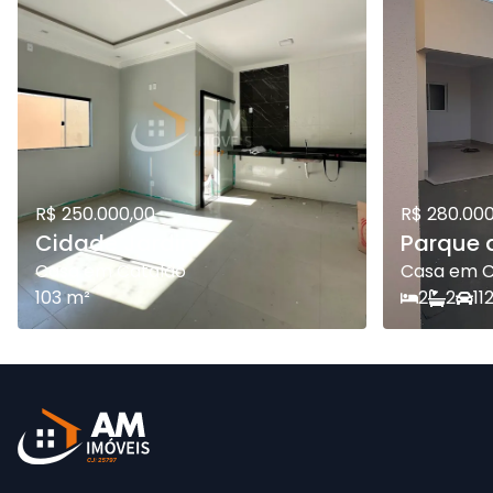
R$ 250.000,00
R$ 280.000
Cidade Jardim
Parque d
Casa em Catalão
Casa em C
103
m²
2
2
1
1