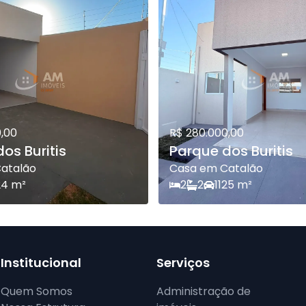
,00
R$ 280.000,00
os Buritis
Parque dos Buritis
atalão
Casa em Catalão
24
m²
2
2
1
125
m²
Institucional
Serviços
Quem Somos
Administração de