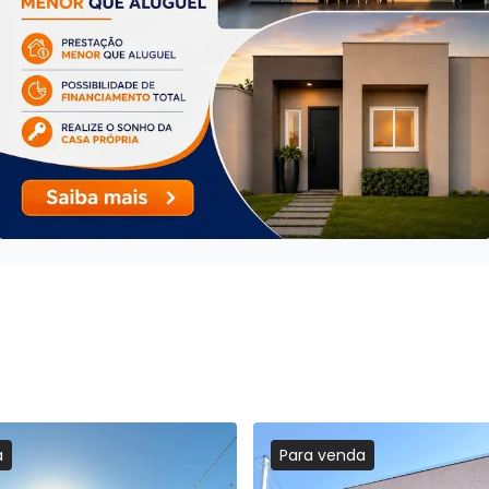
a
Para
venda