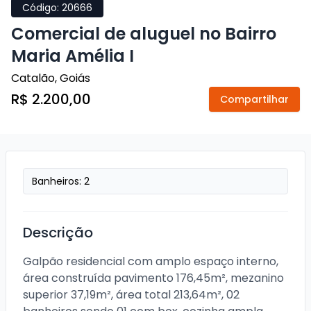
Código:
20666
Comercial de aluguel no Bairro
Maria Amélia I
Catalão
,
Goiás
R$ 2.200,00
Compartilhar
Banheiros:
2
Descrição
Galpão residencial com amplo espaço interno, 
área construída pavimento 176,45m², mezanino 
superior 37,19m², área total 213,64m², 02 