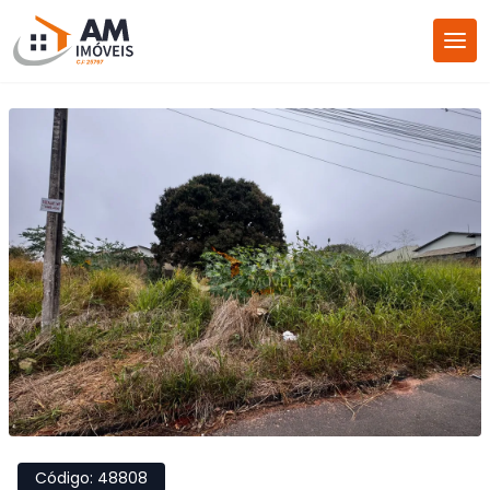
Código:
48808